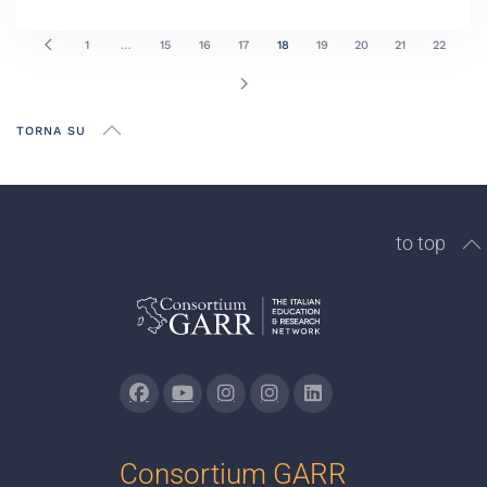
1
…
15
16
17
18
19
20
21
22
TORNA SU
to top
Consortium GARR