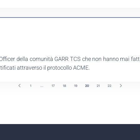
ty Officer della comunità GARR TCS che non hanno mai fatt
ificati attraverso il protocollo ACME.
1
…
17
18
19
20
21
22