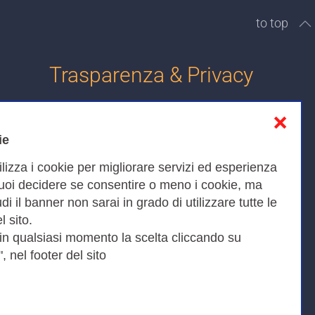
to top
Trasparenza & Privacy
❌
Informativa sulla privacy
ie
Cookies Policy
ilizza i cookie per migliorare servizi ed esperienza
Amministrazione trasparente
Puoi decidere se consentire o meno i cookie, ma
iudi il banner non sarai in grado di utilizzare tutte le
Bandi di Gara
l sito.
 in qualsiasi momento la scelta cliccando su
, nel footer del sito
Fax 0649622044