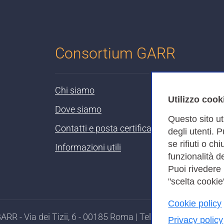
Consortium GARR
Chi siamo
Utilizzo cook
Dove siamo
Questo sito ut
Contatti e posta certificata
degli utenti. 
se rifiuti o ch
Informazioni utili
funzionalità de
Puoi rivedere
"scelta cookie"
Cookie policy
RR - Via dei Tizii, 6 - 00185 Roma | Tel. 0649622000 - 
Privacy policy