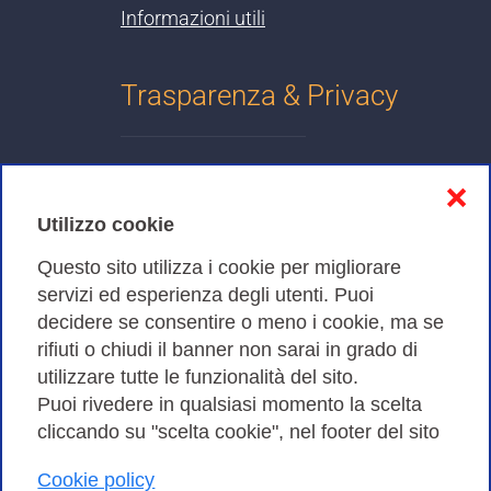
Informazioni utili
Trasparenza & Privacy
Informativa sulla privacy
❌
Cookies Policy
Utilizzo cookie
Amministrazione trasparente
Questo sito utilizza i cookie per migliorare
servizi ed esperienza degli utenti. Puoi
Bandi di Gara
decidere se consentire o meno i cookie, ma se
rifiuti o chiudi il banner non sarai in grado di
utilizzare tutte le funzionalità del sito.
Puoi rivedere in qualsiasi momento la scelta
Consortium GARR - Via dei Tizii, 6 - 00185 Roma | Tel.
cliccando su "scelta cookie", nel footer del sito
0649622000 - Fax 0649622044
| CF 97284570583 – PI 07577141000 | Codice
Cookie policy