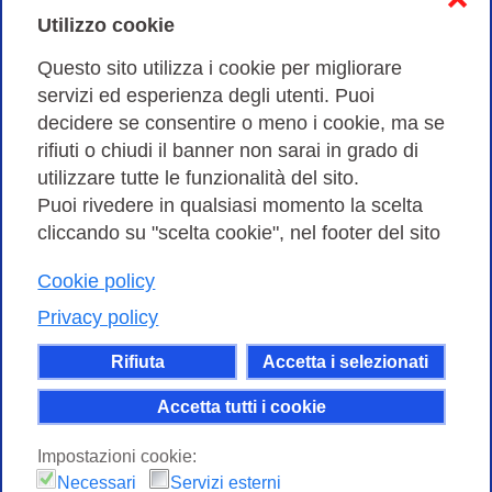
Cookies Policy
Utilizzo cookie
Amministrazione trasparente
Questo sito utilizza i cookie per migliorare
servizi ed esperienza degli utenti. Puoi
Bandi di Gara
decidere se consentire o meno i cookie, ma se
rifiuti o chiudi il banner non sarai in grado di
utilizzare tutte le funzionalità del sito.
Puoi rivedere in qualsiasi momento la scelta
Consortium GARR - Via dei Tizii, 6 - 00185 Roma | Tel.
cliccando su "scelta cookie", nel footer del sito
0649622000 - Fax 0649622044
| CF 97284570583 – PI 07577141000 | Codice
Cookie policy
Destinatario 7EU9KEU |
Privacy policy
Il contenuto di questo sito e' rilasciato, tranne dove
Rifiuta
Accetta i selezionati
altrimenti indicato, secondo i termini della licenza
Creative Commons
Accetta tutti i cookie
attribuzione - Non commerciale Condividi allo
Impostazioni cookie:
stesso modo 4.0 Internazionale.
Necessari
Servizi esterni