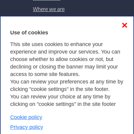
Where we are
Contacts & PEC
❌
Use of cookies
Privacy
This site uses cookies to enhance your
experience and improve our services. You can
choose whether to allow cookies or not, but
Privacy Policy
declining or closing the banner may limit your
Cookies Policy
access to some site features.
You can review your preferences at any time by
Amministrazione trasparente
clicking "cookie settings" in the site footer.
You can review your choice at any time by
clicking on "cookie settings" in the site footer
Cookie policy
Consortium GARR - Via dei Tizii, 6 - 00185 Rome
| Phone 0649622000 - Fax 0649622044 | CF 97284570583 – PI
Privacy policy
07577141000 | Recipient Code 7EU9KEU |