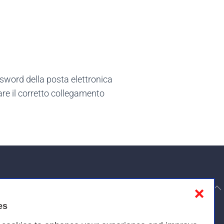
sword della posta elettronica
care il corretto collegamento
to top
❌
es
Privacy