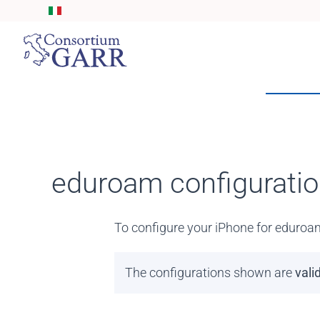
Skip to main content
eduroam configuratio
To configure your iPhone for eduroa
The configurations shown are
vali