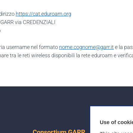
ndirizzo
https://cat.eduroam.org
> GARR via CREDENZIALI
o
opria username nel formato
nome.cognome@garr.it
e la pas
are tra le reti wireless disponibili la rete eduroam e verifi
Use of cooki
Consortium GARR