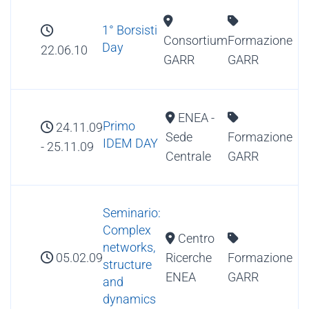
1° Borsisti
Consortium
Formazione
Day
22.06.10
GARR
GARR
ENEA -
Primo
24.11.09
Sede
Formazione
IDEM DAY
- 25.11.09
Centrale
GARR
Seminario:
Complex
Centro
networks,
05.02.09
Ricerche
Formazione
structure
ENEA
GARR
and
dynamics