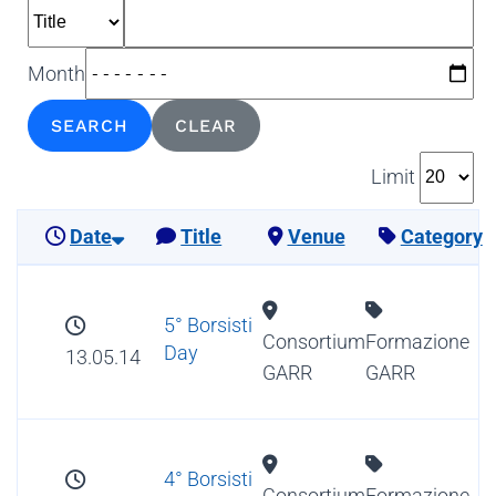
Month
SEARCH
CLEAR
Limit
Date
Title
Venue
Category
5° Borsisti
Consortium
Formazione
Day
13.05.14
GARR
GARR
4° Borsisti
Consortium
Formazione