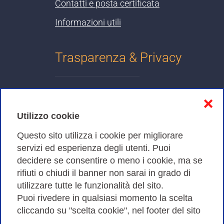
Contatti e posta certificata
Informazioni utili
Trasparenza & Privacy
Informativa sulla privacy
❌
Cookies Policy
Utilizzo cookie
Amministrazione trasparente
Questo sito utilizza i cookie per migliorare
servizi ed esperienza degli utenti. Puoi
Bandi di Gara
decidere se consentire o meno i cookie, ma se
rifiuti o chiudi il banner non sarai in grado di
utilizzare tutte le funzionalità del sito.
Puoi rivedere in qualsiasi momento la scelta
Consortium GARR - Via dei Tizii, 6 - 00185 Roma | Tel.
cliccando su "scelta cookie", nel footer del sito
0649622000 - Fax 0649622044