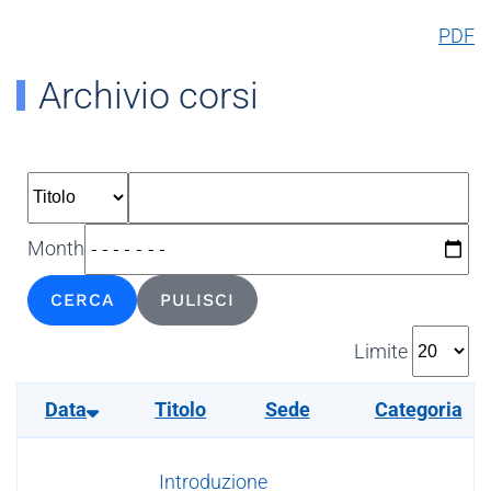
PDF
Archivio corsi
Month
CERCA
PULISCI
Limite
Data
Titolo
Sede
Categoria
Introduzione