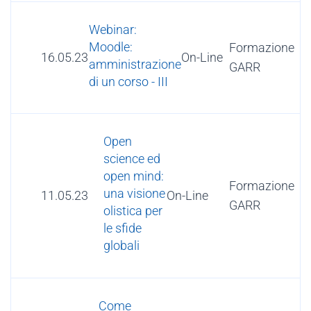
Webinar:
Moodle:
Formazione
16.05.23
On-Line
amministrazione
GARR
di un corso - III
Open
science ed
open mind:
Formazione
una visione
11.05.23
On-Line
GARR
olistica per
le sfide
globali
Come