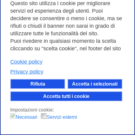
Questo sito utilizza i cookie per migliorare
servizi ed esperienza degli utenti. Puoi
decidere se consentire o meno i cookie, ma se
Attivazione di DNSSEC sui domini .it e
rifiuti o chiudi il banner non sarai in grado di
utilizzare tutte le funzionalità del sito.
.eu registrati con GARR
Puoi rivedere in qualsiasi momento la scelta
cliccando su "scelta cookie", nel footer del sito
Cookie policy
Privacy policy
Rifiuta
Accetta i selezionati
Accetta tutti i cookie
Impostazioni cookie:
Necessari
Servizi esterni