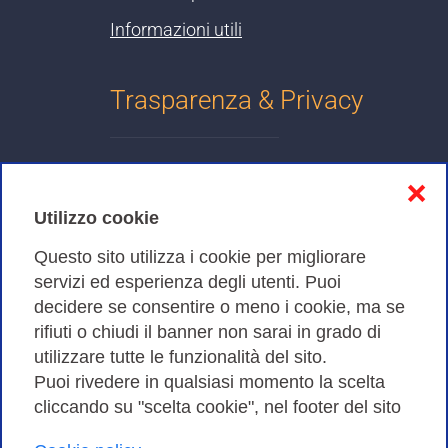
Informazioni utili
Trasparenza & Privacy
Informativa sulla privacy
❌
Cookies Policy
Utilizzo cookie
Amministrazione trasparente
Questo sito utilizza i cookie per migliorare
servizi ed esperienza degli utenti. Puoi
Bandi di Gara
decidere se consentire o meno i cookie, ma se
rifiuti o chiudi il banner non sarai in grado di
utilizzare tutte le funzionalità del sito.
Puoi rivedere in qualsiasi momento la scelta
Consortium GARR - Via dei Tizii, 6 - 00185 Roma | Tel.
cliccando su "scelta cookie", nel footer del sito
0649622000 - Fax 0649622044