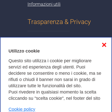
Informazioni utili
Trasparenza & Privacy
Informativa sulla privacy
❌
Cookies Policy
Utilizzo cookie
Amministrazione trasparente
Questo sito utilizza i cookie per migliorare
servizi ed esperienza degli utenti. Puoi
Bandi di Gara
decidere se consentire o meno i cookie, ma se
rifiuti o chiudi il banner non sarai in grado di
utilizzare tutte le funzionalità del sito.
Puoi rivedere in qualsiasi momento la scelta
Consortium GARR - Via dei Tizii, 6 - 00185 Roma | Tel.
cliccando su "scelta cookie", nel footer del sito
0649622000 - Fax 0649622044
| CF 97284570583 – PI 07577141000 | Codice
Cookie policy