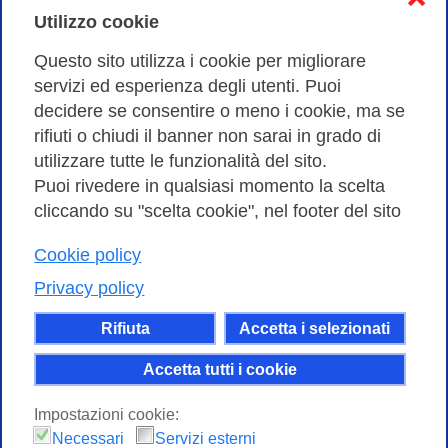
Cookies Policy
Utilizzo cookie
Amministrazione trasparente
Questo sito utilizza i cookie per migliorare
servizi ed esperienza degli utenti. Puoi
Bandi di Gara
decidere se consentire o meno i cookie, ma se
rifiuti o chiudi il banner non sarai in grado di
utilizzare tutte le funzionalità del sito.
Puoi rivedere in qualsiasi momento la scelta
Consortium GARR - Via dei Tizii, 6 - 00185 Roma | Tel.
cliccando su "scelta cookie", nel footer del sito
0649622000 - Fax 0649622044
| CF 97284570583 – PI 07577141000 | Codice
Cookie policy
Destinatario 7EU9KEU |
Privacy policy
Il contenuto di questo sito e' rilasciato, tranne dove
Rifiuta
Accetta i selezionati
altrimenti indicato, secondo i termini della licenza
Creative Commons
Accetta tutti i cookie
attribuzione - Non commerciale Condividi allo
Impostazioni cookie:
stesso modo 4.0 Internazionale.
Necessari
Servizi esterni