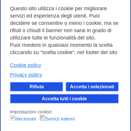
Amministrazione trasparente
Questo sito utilizza i cookie per migliorare
servizi ed esperienza degli utenti. Puoi
Bandi di Gara
decidere se consentire o meno i cookie, ma se
rifiuti o chiudi il banner non sarai in grado di
utilizzare tutte le funzionalità del sito.
Puoi rivedere in qualsiasi momento la scelta
Consortium GARR - Via dei Tizii, 6 - 00185 Roma | Tel.
cliccando su "scelta cookie", nel footer del sito
0649622000 - Fax 0649622044
| CF 97284570583 – PI 07577141000 | Codice
Cookie policy
Destinatario 7EU9KEU |
Privacy policy
Il contenuto di questo sito e' rilasciato, tranne dove
Rifiuta
Accetta i selezionati
altrimenti indicato, secondo i termini della licenza
Creative Commons
Accetta tutti i cookie
attribuzione - Non commerciale Condividi allo
Impostazioni cookie:
stesso modo 4.0 Internazionale.
Necessari
Servizi esterni