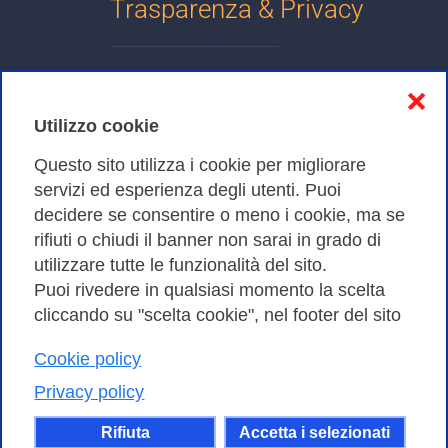
Trasparenza & Privacy
Informativa sulla privacy
❌
Cookies Policy
Utilizzo cookie
Amministrazione trasparente
Questo sito utilizza i cookie per migliorare
servizi ed esperienza degli utenti. Puoi
Bandi di Gara
decidere se consentire o meno i cookie, ma se
rifiuti o chiudi il banner non sarai in grado di
utilizzare tutte le funzionalità del sito.
Puoi rivedere in qualsiasi momento la scelta
Consortium GARR - Via dei Tizii, 6 - 00185 Roma | Tel.
cliccando su "scelta cookie", nel footer del sito
0649622000 - Fax 0649622044
Cookie policy
| CF 97284570583 – PI 07577141000 | Codice
Destinatario 7EU9KEU |
Privacy policy
Il contenuto di questo sito e' rilasciato, tranne dove
Rifiuta
Accetta i selezionati
altrimenti indicato, secondo i termini della licenza