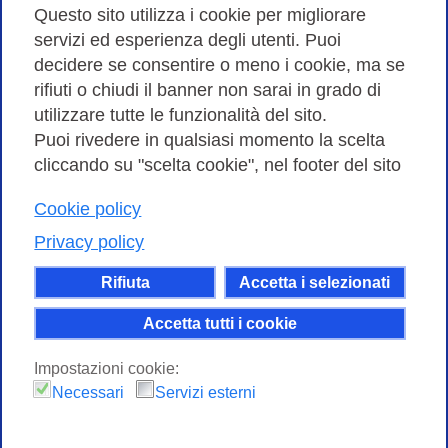
Amministrazione trasparente
Questo sito utilizza i cookie per migliorare
servizi ed esperienza degli utenti. Puoi
Bandi di Gara
decidere se consentire o meno i cookie, ma se
rifiuti o chiudi il banner non sarai in grado di
utilizzare tutte le funzionalità del sito.
Puoi rivedere in qualsiasi momento la scelta
Consortium GARR - Via dei Tizii, 6 - 00185 Roma | Tel.
cliccando su "scelta cookie", nel footer del sito
0649622000 - Fax 0649622044
| CF 97284570583 – PI 07577141000 | Codice
Cookie policy
Destinatario 7EU9KEU |
Privacy policy
Il contenuto di questo sito e' rilasciato, tranne dove
Rifiuta
Accetta i selezionati
altrimenti indicato, secondo i termini della licenza
Creative Commons
Accetta tutti i cookie
attribuzione - Non commerciale Condividi allo
Impostazioni cookie:
stesso modo 4.0 Internazionale.
Necessari
Servizi esterni