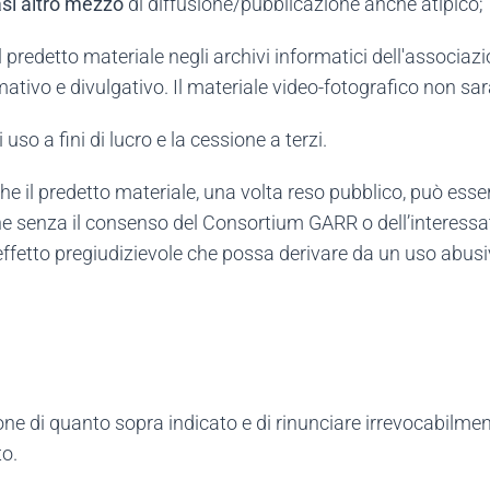
asi altro mezzo
di diffusione/pubblicazione anche atipico;
predetto materiale negli archivi informatici dell'associazion
ativo e divulgativo. Il materiale video-fotografico non sarà
so a fini di lucro e la cessione a terzi.
he il predetto materiale, una volta reso pubblico, può esse
che senza il consenso del Consortium GARR o dell’interessa
fetto pregiudizievole che possa derivare da un uso abusivo
one di quanto sopra indicato e di rinunciare irrevocabilmen
o.