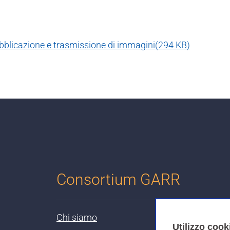
ubblicazione e trasmissione di immagini
(
294 KB
)
Consortium GARR
Chi siamo
Utilizzo cook