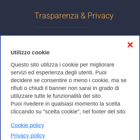
Trasparenza & Privacy
Informativa sulla privacy
❌
Cookies Policy
Utilizzo cookie
Amministrazione trasparente
Questo sito utilizza i cookie per migliorare
servizi ed esperienza degli utenti. Puoi
Bandi di Gara
decidere se consentire o meno i cookie, ma se
rifiuti o chiudi il banner non sarai in grado di
utilizzare tutte le funzionalità del sito.
Puoi rivedere in qualsiasi momento la scelta
Consortium GARR - Via dei Tizii, 6 - 00185 Roma | Tel.
cliccando su "scelta cookie", nel footer del sito
0649622000 - Fax 0649622044
| CF 97284570583 – PI 07577141000 | Codice
Cookie policy
Destinatario 7EU9KEU |
Privacy policy