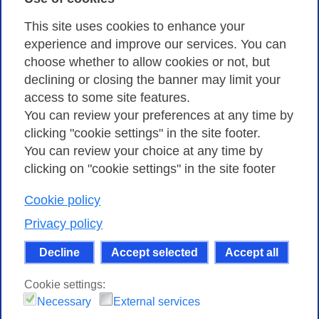
Privacy
This site uses cookies to enhance your
experience and improve our services. You can
choose whether to allow cookies or not, but
Privacy Policy
declining or closing the banner may limit your
Cookies Policy
access to some site features.
You can review your preferences at any time by
Amministrazione trasparente
clicking "cookie settings" in the site footer.
You can review your choice at any time by
clicking on "cookie settings" in the site footer
Cookie policy
Consortium GARR - Via dei Tizii, 6 - 00185 Rome
| Phone 0649622000 - Fax 0649622044 | CF 97284570583 – PI
Privacy policy
07577141000 | Recipient Code 7EU9KEU |
Decline
Accept selected
Accept all
Except where otherwise noted, content on this site
is licensed under a Creative Commons Attribution-Non
Cookie settings:
Commercial-Share Alike 4.0 International
.
Necessary
External services