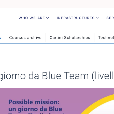
WHO WE ARE
INFRASTRUCTURES
SER
s
Courses archive
Carlini Scholarships
Technol
giorno da Blue Team (livel