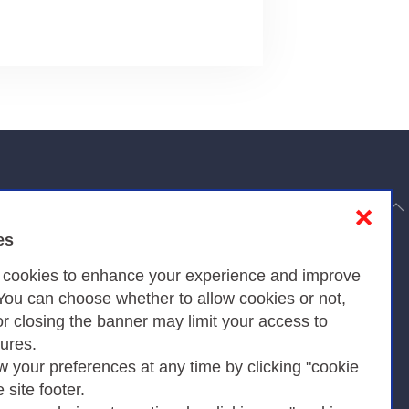
to top
❌
es
Privacy
s cookies to enhance your experience and improve
 You can choose whether to allow cookies or not,
or closing the banner may limit your access to
Privacy Policy
tures.
w your preferences at any time by clicking "cookie
Cookies Policy
e site footer.
Amministrazione trasparente