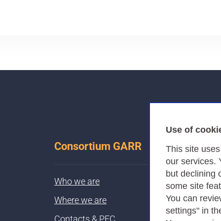
Use of cooki
Consortium GARR
This site use
our services.
but declining 
Who we are
some site fea
You can revie
Where we are
settings" in th
Contacts & PEC