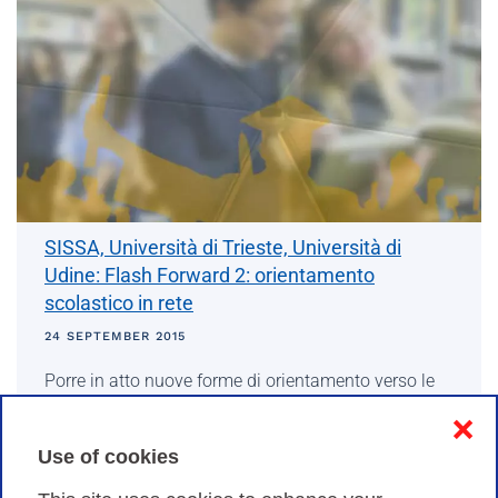
SISSA, Università di Trieste, Università di
Udine: Flash Forward 2: orientamento
scolastico in rete
24 SEPTEMBER 2015
Porre in atto nuove forme di orientamento verso le
lauree scientifiche: è questo l’obiettivo di Flash
❌
Forward 2, progetto finanziato dalla Regione Friuli
Use of cookies
Venezia Giulia che vede coinvolte le tre Univ…