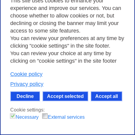
This site uses cookies to enhance your
experience and improve our services. You can
choose whether to allow cookies or not, but
declining or closing the banner may limit your
access to some site features.
You can review your preferences at any time by
clicking "cookie settings" in the site footer.
You can review your choice at any time by
clicking on "cookie settings" in the site footer
Cookie policy
Privacy policy
Europa e Cina più vicine con le reti della
ricerca
Decline
Accept selected
Accept all
17 SEPTEMBER 2015
Cookie settings:
80 milioni di ricercatori, docenti universitari e studenti
Necessary
External services
di tutta la Cina e l’Europa potranno beneficiare di un
nuovo link a 10 Gbps tra Londra e Pechino dedicato a