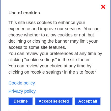
Contacts & PEC
❌
Use of cookies
Privacy
This site uses cookies to enhance your
experience and improve our services. You can
choose whether to allow cookies or not, but
Privacy Policy
declining or closing the banner may limit your
Cookies Policy
access to some site features.
You can review your preferences at any time by
Amministrazione trasparente
clicking "cookie settings" in the site footer.
You can review your choice at any time by
clicking on "cookie settings" in the site footer
Cookie policy
Consortium GARR - Via dei Tizii, 6 - 00185 Rome
| Phone 0649622000 - Fax 0649622044 | CF 97284570583 – PI
Privacy policy
07577141000 | Recipient Code 7EU9KEU |
Decline
Accept selected
Accept all
Except where otherwise noted, content on this site
is licensed under a Creative Commons Attribution-Non