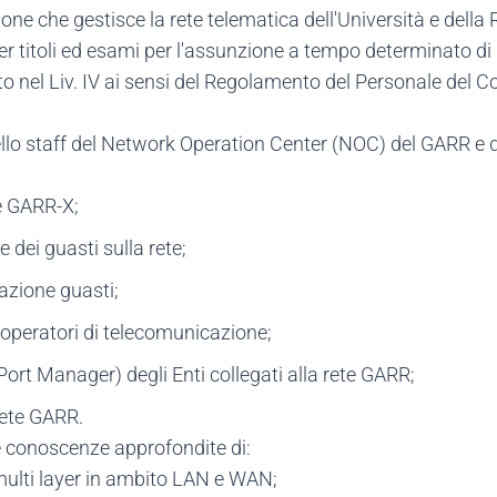
ione che gestisce la rete telematica dell'Università e della R
er titoli ed esami per l'assunzione a tempo determinato di 
nel Liv. IV ai sensi del Regolamento del Personale del C
nello staff del Network Operation Center (NOC) del GARR e
te GARR-X;
e dei guasti sulla rete;
azione guasti;
li operatori di telecomunicazione;
ort Manager) degli Enti collegati alla rete GARR;
rete GARR.
e conoscenze approfondite di:
 multi layer in ambito LAN e WAN;