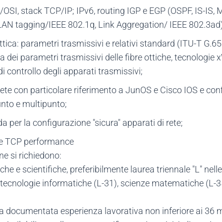
ISO/OSI, stack TCP/IP; IPv6, routing IGP e EGP (OSPF, IS-I
VLAN tagging/IEEE 802.1q, Link Aggregation/ IEEE 802.3ad)
tica: parametri trasmissivi e relativi standard (ITU-T G.652,
 dei parametri trasmissivi delle fibre ottiche, tecnologie
i controllo degli apparati trasmissivi;
ete con particolare riferimento a JunOS e Cisco IOS e configu
unto e multipunto;
a per la configurazione "sicura" apparati di rete;
e e TCP performance
ne si richiedono:
iche e scientifiche, preferibilmente laurea triennale "L" nell
e tecnologie informatiche (L-31), scienze matematiche (L-3
a documentata esperienza lavorativa non inferiore ai 36 m