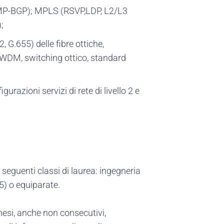
S, MP-BGP); MPLS (RSVP,LDP, L2/L3
;
 G.655) delle fibre ottiche,
 xWDM, switching ottico, standard
razioni servizi di rete di livello 2 e
e seguenti classi di laurea: ingegneria
5) o equiparate.
esi, anche non consecutivi,