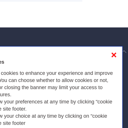
to top
❌
es
Privacy
s cookies to enhance your experience and improve
 You can choose whether to allow cookies or not,
or closing the banner may limit your access to
Privacy Policy
tures.
w your preferences at any time by clicking "cookie
Cookies Policy
e site footer.
Amministrazione trasparente
w your choice at any time by clicking on "cookie
e site footer