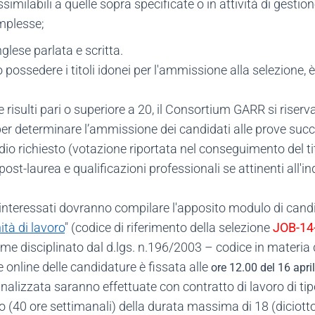
milabili a quelle sopra specificate o in attività di gestione
mplesse;
lese parlata e scritta.
o possedere i titoli idonei per l'ammissione alla selezione, 
isulti pari o superiore a 20, il Consortium GARR si riserva 
i per determinare l’ammissione dei candidati alle prove succ
tudio richiesto (votazione riportata nel conseguimento del titol
 post-laurea e qualificazioni professionali se attinenti all
i interessati dovranno compilare l'apposito modulo di candid
tà di lavoro
" (codice di riferimento della selezione
JOB-14
me disciplinato dal d.lgs. n.196/2003 – codice in materia d
online delle candidature è fissata alle
ore 12.00 del 16 apri
finalizzata saranno effettuate con contratto di lavoro di 
no (40 ore settimanali) della durata massima di 18 (dicio