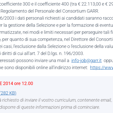
 coefficiente 300 e il coefficiente 400 (tra € 22.113,00 e € 
del Regolamento del Personale del Consortium GARR.
196/2003 i dati personali richiesti ai candidati saranno racco
 gestione della Selezione e per la formazione di eventuali 
matizzate, nei modi e limiti necessari per perseguire tali fi
to, per quanto di sua competenza, nel Direttore del Conso
casi, l'esclusione dalla Selezione o l'esclusione della valut
diritti di cui all'art. 7 del D.lgs. n. 196/2003.
teressati possono inviare una mail a
info-job@garr.it
oppur
 sono disponibili online all'indirizzo internet:
https://www
E 2014 ore 12.00
(
282 KB
)
 richiesto di inviare il vostro curriculum, contenente email, 
 disporre di queste informazioni prima di cominciare.