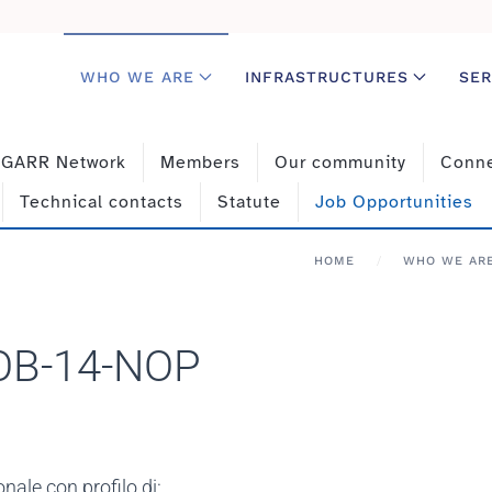
WHO WE ARE
INFRASTRUCTURES
SER
f GARR Network
Members
Our community
Conne
Technical contacts
Statute
Job Opportunities
HOME
WHO WE AR
JOB-14-NOP
nale con profilo di: