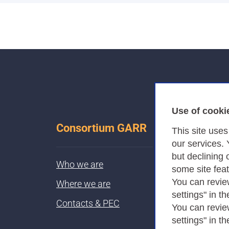
Use of cooki
Consortium GARR
This site use
our services.
but declining 
Who we are
some site fea
You can revie
Where we are
settings" in th
Contacts & PEC
You can revie
settings" in th