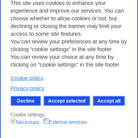
Privacy
This site uses cookies to enhance your
experience and improve our services. You can
choose whether to allow cookies or not, but
Privacy Policy
declining or closing the banner may limit your
Cookies Policy
access to some site features.
You can review your preferences at any time by
Amministrazione trasparente
clicking "cookie settings" in the site footer.
You can review your choice at any time by
clicking on "cookie settings" in the site footer
Cookie policy
Consortium GARR - Via dei Tizii, 6 - 00185 Rome
| Phone 0649622000 - Fax 0649622044 | CF 97284570583 – PI
Privacy policy
07577141000 | Recipient Code 7EU9KEU |
Decline
Accept selected
Accept all
Except where otherwise noted, content on this site
is licensed under a Creative Commons Attribution-Non
Cookie settings:
Commercial-Share Alike 4.0 International
.
Necessary
External services