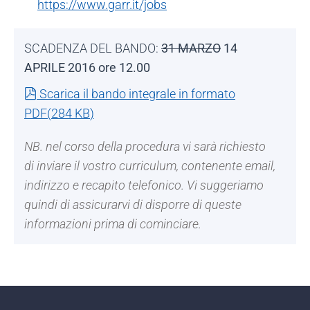
https://www.garr.it/jobs
SCADENZA DEL BANDO:
31 MARZO
14
APRILE 2016 ore 12.00
pdf
Scarica il bando integrale in formato
PDF
(
284 KB
)
NB. nel corso della procedura vi sarà richiesto
di inviare il vostro curriculum, contenente email,
indirizzo e recapito telefonico. Vi suggeriamo
quindi di assicurarvi di disporre di queste
informazioni prima di cominciare.