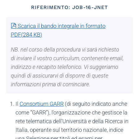
RIFERIMENTO: JOB-16-JNET
pdf
Scarica il bando integrale in formato
PDF
(
284 KB
)
NB. nel corso della procedura vi sarà richiesto
di inviare il vostro curriculum, contenente email,
indirizzo e recapito telefonico. Vi suggeriamo
quindi di assicurarvi di disporre di queste
informazioni prima di cominciare.
Il
Consortium GARR
(di seguito indicato anche
come “GARR”), l'organizzazione che gestisce la
rete telematica dell'Università e della Ricerca in
Italia, operante sul territorio nazionale, indice
una Selezione per titoli ed esami per