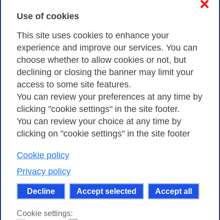
❌
Use of cookies
Privacy
This site uses cookies to enhance your
experience and improve our services. You can
choose whether to allow cookies or not, but
Privacy Policy
declining or closing the banner may limit your
Cookies Policy
access to some site features.
You can review your preferences at any time by
Amministrazione trasparente
clicking "cookie settings" in the site footer.
You can review your choice at any time by
clicking on "cookie settings" in the site footer
Cookie policy
Consortium GARR - Via dei Tizii, 6 - 00185 Rome
| Phone 0649622000 - Fax 0649622044 | CF 97284570583 – PI
Privacy policy
07577141000 | Recipient Code 7EU9KEU |
Decline
Accept selected
Accept all
Except where otherwise noted, content on this site
is licensed under a Creative Commons Attribution-Non
Cookie settings:
Commercial-Share Alike 4.0 International
.