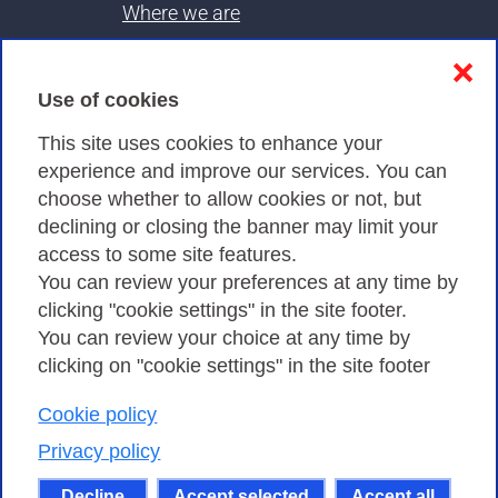
Where we are
Contacts & PEC
❌
Use of cookies
Privacy
This site uses cookies to enhance your
experience and improve our services. You can
choose whether to allow cookies or not, but
Privacy Policy
declining or closing the banner may limit your
Cookies Policy
access to some site features.
You can review your preferences at any time by
Amministrazione trasparente
clicking "cookie settings" in the site footer.
You can review your choice at any time by
clicking on "cookie settings" in the site footer
Cookie policy
Consortium GARR - Via dei Tizii, 6 - 00185 Rome
| Phone 0649622000 - Fax 0649622044 | CF 97284570583 – PI
Privacy policy
07577141000 | Recipient Code 7EU9KEU |
Decline
Accept selected
Accept all