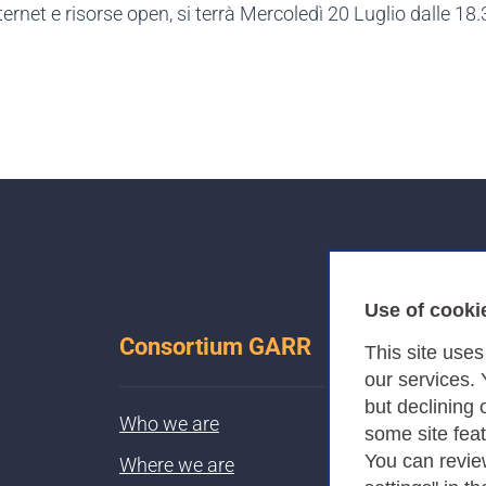
nternet e risorse open, si terrà Mercoledì 20 Luglio dalle 18.
Use of cooki
Consortium GARR
This site use
our services.
but declining 
Who we are
some site fea
You can revie
Where we are