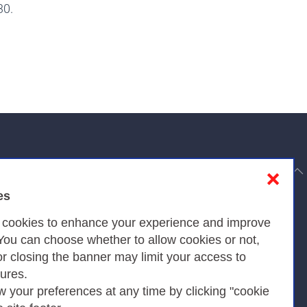
30.
to top
❌
es
Privacy
s cookies to enhance your experience and improve
 You can choose whether to allow cookies or not,
or closing the banner may limit your access to
Privacy Policy
tures.
w your preferences at any time by clicking "cookie
Cookies Policy