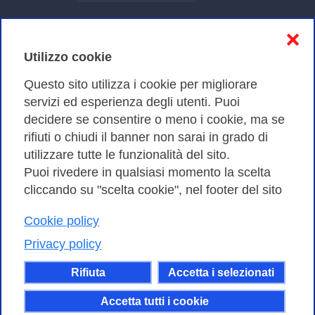
Informativa sulla privacy
❌
Cookies Policy
Utilizzo cookie
Amministrazione trasparente
Questo sito utilizza i cookie per migliorare
servizi ed esperienza degli utenti. Puoi
Bandi di Gara
decidere se consentire o meno i cookie, ma se
rifiuti o chiudi il banner non sarai in grado di
utilizzare tutte le funzionalità del sito.
Puoi rivedere in qualsiasi momento la scelta
Consortium GARR - Via dei Tizii, 6 - 00185 Roma | Tel.
cliccando su "scelta cookie", nel footer del sito
0649622000 - Fax 0649622044
Cookie policy
| CF 97284570583 – PI 07577141000 | Codice
Destinatario 7EU9KEU |
Privacy policy
Il contenuto di questo sito e' rilasciato, tranne dove
Rifiuta
Accetta i selezionati
altrimenti indicato, secondo i termini della licenza
Creative Commons
Accetta tutti i cookie