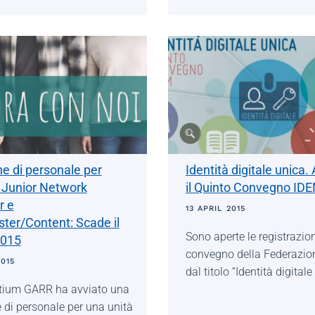
e di personale per
Identità digitale unica.
di Junior Network
il Quinto Convegno ID
r e
13 APRIL 2015
er/Content: Scade il
Sono aperte le registrazion
2015
convegno della Federazi
2015
dal titolo “Identità digitale
rtium GARR ha avviato una
 di personale per una unità