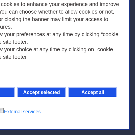
Privacy
s cookies to enhance your experience and improve
 You can choose whether to allow cookies or not,
or closing the banner may limit your access to
Privacy Policy
tures.
w your preferences at any time by clicking "cookie
Cookies Policy
e site footer.
Amministrazione trasparente
w your choice at any time by clicking on "cookie
e site footer
Accept selected
Accept all
pient Code 7EU9KEU |
on-Non Commercial-Share Alike 4.0 International
.
:
External services