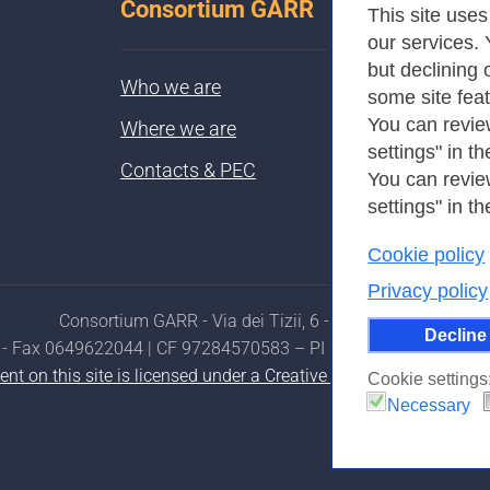
Consortium GARR
This site use
our services.
but declining 
Who we are
some site fea
You can revie
Where we are
settings" in th
Contacts & PEC
You can revie
settings" in th
Cookie policy
Privacy policy
Consortium GARR - Via dei Tizii, 6 - 00185 Rome
Decline
- Fax 0649622044 | CF 97284570583 – PI 07577141000 | Reci
ent on this site is licensed under a Creative Commons Attributi
Cookie settings
Necessary