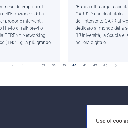
n mese di tempo per la
"Banda ultralarga a scuola
dell’Istruzione e della
GARR": è questo il titolo
er proporre interventi,
dell’intervento GARR al w
 l’invio di talk brevi o
dedicato al mondo della 
alla TERENA Networking
“L’Università, la Scuola e l
ce (TNC15), la più grande
nell’era digitale”
1
…
37
38
39
40
41
42
43
Use of cooki