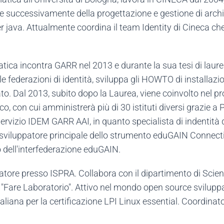
e successivamente della progettazione e gestione di archi
 java. Attualmente coordina il team Identity di Cineca che
tica incontra GARR nel 2013 e durante la sua tesi di laur
e federazioni di identità, sviluppa gli HOWTO di installazio
to. Dal 2013, subito dopo la Laurea, viene coinvolto nel prog
ico, con cui amministrerà più di 30 istituti diversi grazie a
vizio IDEM GARR AAI, in quanto specialista di indentità di
o sviluppatore principale dello strumento eduGAIN Connecti
 dell'interfederazione eduGAIN.
atore presso ISPRA. Collabora con il dipartimento di Scie
 "Fare Laboratorio". Attivo nel mondo open source svilupp
taliana per la certificazione LPI Linux essential. Coordina