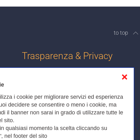
to top
Trasparenza & Privacy
❌
Informativa sulla privacy
ie
Cookies Policy
ilizza i cookie per migliorare servizi ed esperienza
Amministrazione trasparente
Puoi decidere se consentire o meno i cookie, ma
iudi il banner non sarai in grado di utilizzare tutte le
Bandi di Gara
l sito.
 in qualsiasi momento la scelta cliccando su
, nel footer del sito