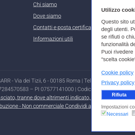
Chi siamo
Utilizzo cook
Dove siamo
Questo sito ut
Contatti e posta certificata
degli utenti. 
se rifiuti o ch
Informazioni utili
funzionalità de
Puoi rivedere
"scelta cookie"
Cookie policy
RR - Via dei Tizii, 6 - 00185 Roma | Tel. 0649622000 - 
Privacy policy
97284570583 – PI 07577141000 | Codice Destinatario 7EU
Rifiuta
ilasciato, tranne dove altrimenti indicato, secondo i termi
ibuzione - Non commerciale Condividi allo stesso modo 4.0
Impostazioni co
Necessari