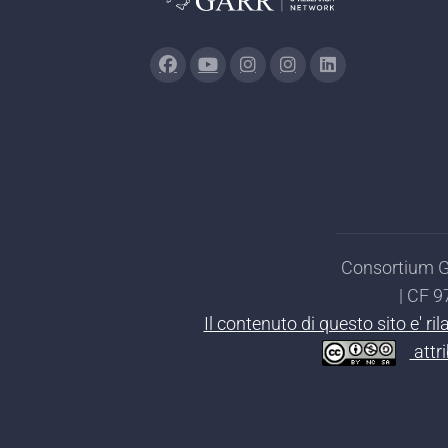
Consortium GA
| CF 
Il contenuto di questo sito e' r
attr