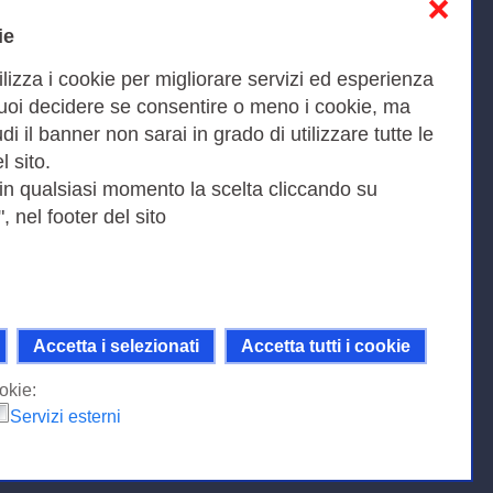
❌
Informativa sulla privacy
ie
Cookies Policy
ilizza i cookie per migliorare servizi ed esperienza
Amministrazione trasparente
Puoi decidere se consentire o meno i cookie, ma
iudi il banner non sarai in grado di utilizzare tutte le
Bandi di Gara
l sito.
 in qualsiasi momento la scelta cliccando su
, nel footer del sito
Fax 0649622044
9KEU |
Accetta i selezionati
Accetta tutti i cookie
ni della licenza Creative Commons
 Internazionale.
okie:
Servizi esterni