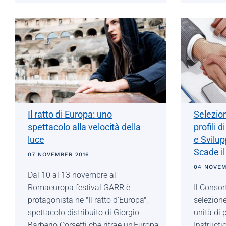
Il ratto di Europa: uno
Selezion
spettacolo alla velocità della
profili 
luce
e Svilu
Scade i
07 NOVEMBER 2016
04 NOVEM
Dal 10 al 13 novembre al
Romaeuropa festival GARR è
Il Conso
protagonista ne "Il ratto d'Europa",
selezione
spettacolo distribuito di Giorgio
unità di 
Barberio Corsetti che ritrae un’Europa
Instructi