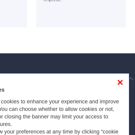
to top
❌
es
Privacy
s cookies to enhance your experience and improve
 You can choose whether to allow cookies or not,
or closing the banner may limit your access to
Privacy Policy
tures.
w your preferences at any time by clicking "cookie
Cookies Policy