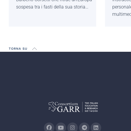
sospesa tra i fasti della sua storia…
personale
multimed
TORNA SU