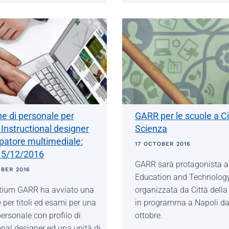
e di personale per
GARR per le scuole a Ci
di Instructional designer
Scienza
ppatore multimediale:
17 OCTOBER 2016
l 5/12/2016
GARR sarà protagonista a
BER 2016
Education and Technolog
rtium GARR ha avviato una
organizzata da Città della
 per titoli ed esami per una
in programma a Napoli dal
personale con profilo di
ottobre.
onal designer ed una unità di