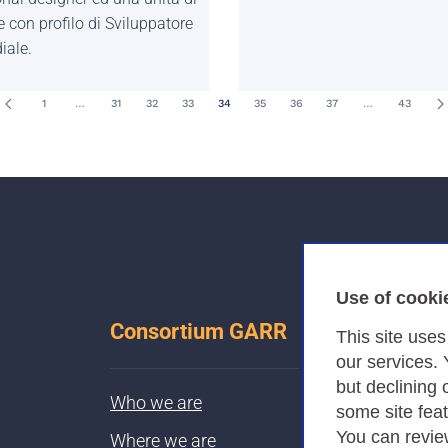
 con profilo di Sviluppatore
iale.
1
…
31
32
33
34
35
36
37
…
43
Use of cooki
Consortium GARR
This site use
our services.
but declining 
Who we are
some site fea
You can revie
Where we are