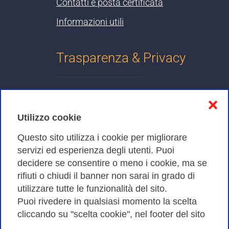
Contatti e posta certificata
Informazioni utili
Trasparenza & Privacy
Informativa sulla privacy
❌
Cookies Policy
Utilizzo cookie
Amministrazione trasparente
Questo sito utilizza i cookie per migliorare
servizi ed esperienza degli utenti. Puoi
Bandi di Gara
decidere se consentire o meno i cookie, ma se
rifiuti o chiudi il banner non sarai in grado di
utilizzare tutte le funzionalità del sito.
Puoi rivedere in qualsiasi momento la scelta
Consortium GARR - Via dei Tizii, 6 - 00185 Roma | Tel.
cliccando su "scelta cookie", nel footer del sito
0649622000 - Fax 0649622044