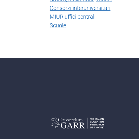
Consorzi interuniversitari
MIUR uffici centrali
Scuole