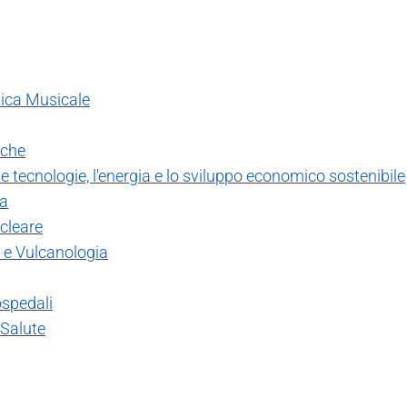
tica Musicale
rche
 tecnologie, l'energia e lo sviluppo economico sostenibile
ca
ucleare
a e Vulcanologia
 ospedali
 Salute