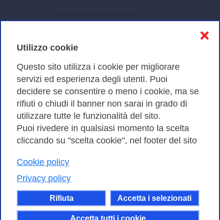
Informativa sulla privacy
❌
Cookies Policy
Utilizzo cookie
Amministrazione trasparente
Questo sito utilizza i cookie per migliorare
servizi ed esperienza degli utenti. Puoi
Bandi di Gara
decidere se consentire o meno i cookie, ma se
rifiuti o chiudi il banner non sarai in grado di
utilizzare tutte le funzionalità del sito.
Puoi rivedere in qualsiasi momento la scelta
Consortium GARR - Via dei Tizii, 6 - 00185 Roma | Tel.
cliccando su "scelta cookie", nel footer del sito
0649622000 - Fax 0649622044
| CF 97284570583 – PI 07577141000 | Codice
Cookie policy
Destinatario 7EU9KEU |
Privacy policy
Il contenuto di questo sito e' rilasciato, tranne dove
Rifiuta
Accetta i selezionati
altrimenti indicato, secondo i termini della licenza
Creative Commons
Accetta tutti i cookie