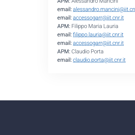
APM:
Alessandro Mancini
email:
alessandro.mancini@iit.cnr
email:
accessogarr@iit.cnr.it
APM:
Filippo Maria Lauria
email:
filippo.lauria@iit.cnr.it
email:
accessogarr@iit.cnr.it
APM:
Claudio Porta
email:
claudio.porta@iit.cnr.it