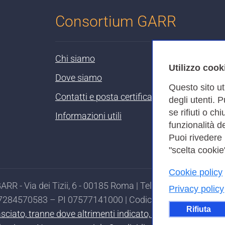
Consortium GARR
Chi siamo
Utilizzo cook
Dove siamo
Questo sito ut
Contatti e posta certificata
degli utenti. 
se rifiuti o ch
Informazioni utili
funzionalità de
Puoi rivedere
"scelta cookie"
Cookie policy
RR - Via dei Tizii, 6 - 00185 Roma | Tel. 0649622000 - 
Privacy policy
97284570583 – PI 07577141000 | Codice Destinatario 7EU
Rifiuta
ilasciato, tranne dove altrimenti indicato, secondo i termi