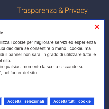
Trasparenza & Privacy
❌
Informativa sulla privacy
ie
Cookies Policy
ilizza i cookie per migliorare servizi ed esperienza
Amministrazione trasparente
Puoi decidere se consentire o meno i cookie, ma
iudi il banner non sarai in grado di utilizzare tutte le
Bandi di Gara
l sito.
 in qualsiasi momento la scelta cliccando su
, nel footer del sito
Fax 0649622044
9KEU |
Accetta i selezionati
Accetta tutti i cookie
ni della licenza Creative Commons