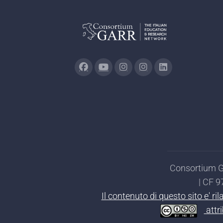
Consortium GA
| CF 
Il contenuto di questo sito e' r
attr