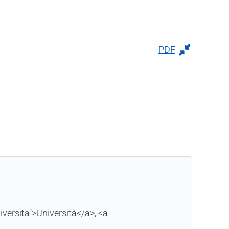
PDF
iversita">Università</a>, <a