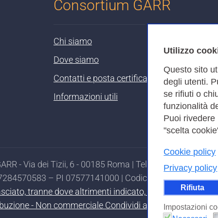
Consortium GARR
Chi siamo
Utilizzo cook
Dove siamo
Questo sito ut
Contatti e posta certificata
degli utenti. 
se rifiuti o ch
Informazioni utili
funzionalità de
Puoi rivedere
"scelta cookie"
Cookie policy
RR - Via dei Tizii, 6 - 00185 Roma | Tel. 0649622000 - 
Privacy policy
97284570583 – PI 07577141000 | Codice Destinatario 7EU
Rifiuta
ilasciato, tranne dove altrimenti indicato, secondo i termi
ibuzione - Non commerciale Condividi allo stesso modo 4.0
Impostazioni co