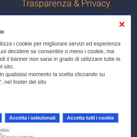
Trasparenza & Privacy
❌
Informativa sulla privacy
ie
Cookies Policy
ilizza i cookie per migliorare servizi ed esperienza
Amministrazione trasparente
Puoi decidere se consentire o meno i cookie, ma
iudi il banner non sarai in grado di utilizzare tutte le
Bandi di Gara
l sito.
 in qualsiasi momento la scelta cliccando su
, nel footer del sito
Fax 0649622044
9KEU |
Accetta i selezionati
Accetta tutti i cookie
ni della licenza Creative Commons
 Internazionale.
okie: