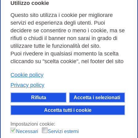
Cookies Policy
Utilizzo cookie
Amministrazione trasparente
Questo sito utilizza i cookie per migliorare
servizi ed esperienza degli utenti. Puoi
Bandi di Gara
decidere se consentire o meno i cookie, ma se
rifiuti o chiudi il banner non sarai in grado di
utilizzare tutte le funzionalità del sito.
Puoi rivedere in qualsiasi momento la scelta
Consortium GARR - Via dei Tizii, 6 - 00185 Roma | Tel.
cliccando su "scelta cookie", nel footer del sito
0649622000 - Fax 0649622044
Cookie policy
| CF 97284570583 – PI 07577141000 | Codice
Destinatario 7EU9KEU |
Privacy policy
Il contenuto di questo sito e' rilasciato, tranne dove
Rifiuta
Accetta i selezionati
altrimenti indicato, secondo i termini della licenza
Creative Commons
Accetta tutti i cookie
attribuzione - Non commerciale Condividi allo
Impostazioni cookie:
stesso modo 4.0 Internazionale.
Necessari
Servizi esterni