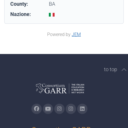
County:
BA
Nazione:
Powered by
JEM
to top