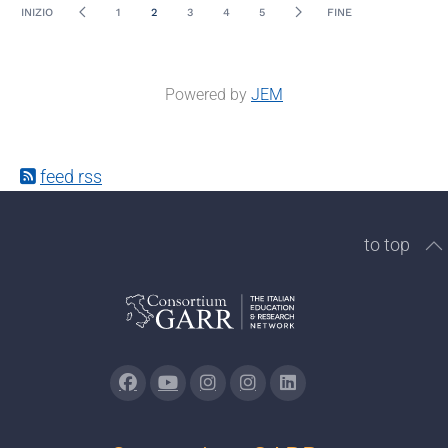
INIZIO
1
2
3
4
5
FINE
Powered by
JEM
feed rss
to top