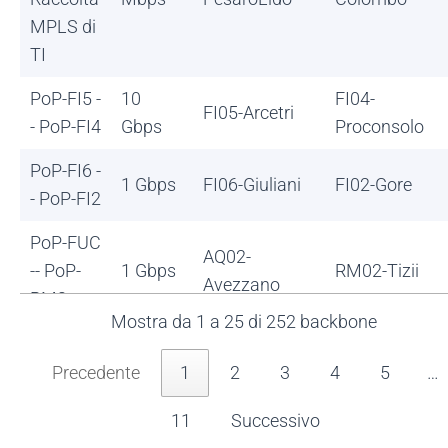
MPLS di
TI
PoP-FI5 -
10
FI04-
FI05-Arcetri
- PoP-FI4
Gbps
Proconsolo
PoP-FI6 -
1 Gbps
FI06-Giuliani
FI02-Gore
- PoP-FI2
PoP-FUC
AQ02-
-- PoP-
1 Gbps
RM02-Tizii
Avezzano
RM2
Mostra da 1 a 25 di 252 backbone
PoP-
ME02-
ME00-
ME2 --
1 Gbps
Precedente
1
2
3
4
5
…
Policlinico
Pugliatti
PoP-ME
11
Successivo
PoP-