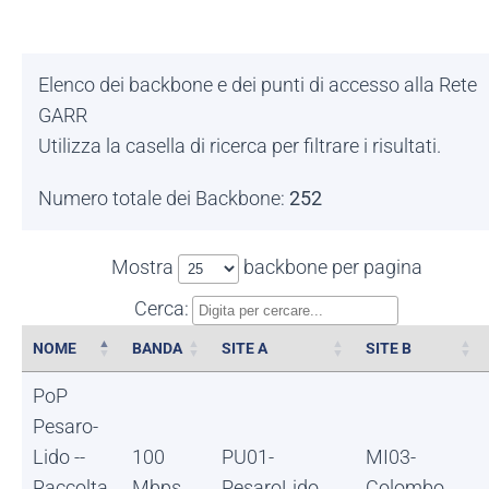
Elenco dei backbone e dei punti di accesso alla Rete
GARR
Utilizza la casella di ricerca per filtrare i risultati.
Numero totale dei Backbone:
252
Mostra
backbone per pagina
Cerca:
NOME
BANDA
SITE A
SITE B
NOME
BANDA
SITE A
SITE B
PoP
Pesaro-
Lido --
100
PU01-
MI03-
Raccolta
Mbps
PesaroLido
Colombo