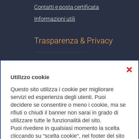
--
Gbps
S.Giusippuzzo
Scienze
Contatti e posta certificata
rs1.pa01
Informazioni utili
rl1.an00
100
AN00-
BO01-
--
Gbps
MonteDago
Morassutti
Trasparenza & Privacy
rs1.bo01
rl1.aq01
100
--
AQ01-Vetoio
RM02-Tizii
Informativa sulla privacy
Gbps
❌
rs1.rm02
Cookies Policy
Utilizzo cookie
rl1.aq04
Amministrazione trasparente
100
BO01-
Questo sito utilizza i cookie per migliorare
--
AQ04-Assergi
servizi ed esperienza degli utenti. Puoi
Gbps
Morassutti
Bandi di Gara
rs1.bo01
decidere se consentire o meno i cookie, ma se
rifiuti o chiudi il banner non sarai in grado di
rl1.aq04
100
utilizzare tutte le funzionalità del sito.
--
AQ04-Assergi
RM02-Tizii
Puoi rivedere in qualsiasi momento la scelta
Gbps
Consortium GARR - Via dei Tizii, 6 - 00185 Roma | Tel.
rs1.rm02
cliccando su "scelta cookie", nel footer del sito