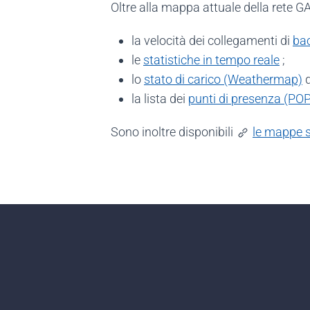
Oltre alla mappa attuale della rete G
la velocità dei collegamenti di
ba
le
statistiche in tempo reale
;
lo
stato di carico (Weathermap)
d
la lista dei
punti di presenza (POP
Sono inoltre disponibili
le mappe st