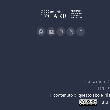
Consortium GA
| CF 
Il contenuto di questo sito e' r
attr