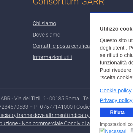
Consortium GARR
Chi siamo
Utilizzo cook
Dove siamo
Questo sito ut
Contatti e posta certificata
degli utenti. 
se rifiuti o ch
Informazioni utili
funzionalità de
Puoi rivedere
"scelta cookie"
Cookie policy
RR - Via dei Tizii, 6 - 00185 Roma | Tel. 0649622000 - 
Privacy policy
97284570583 – PI 07577141000 | Codice Destinatario 7EU
Rifiuta
ilasciato, tranne dove altrimenti indicato, secondo i termi
ibuzione - Non commerciale Condividi allo stesso modo 4.0
Impostazioni co
Necessari