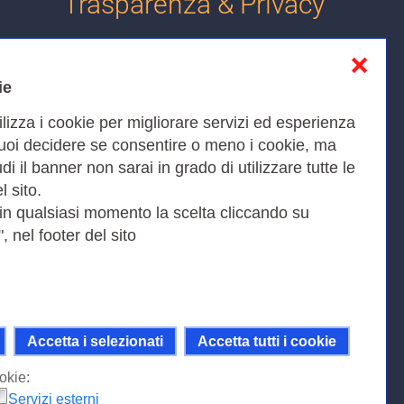
Trasparenza & Privacy
❌
Informativa sulla privacy
ie
Cookies Policy
ilizza i cookie per migliorare servizi ed esperienza
Amministrazione trasparente
Puoi decidere se consentire o meno i cookie, ma
iudi il banner non sarai in grado di utilizzare tutte le
Bandi di Gara
l sito.
 in qualsiasi momento la scelta cliccando su
, nel footer del sito
Fax 0649622044
9KEU |
Accetta i selezionati
Accetta tutti i cookie
ni della licenza Creative Commons
 Internazionale.
okie:
Servizi esterni