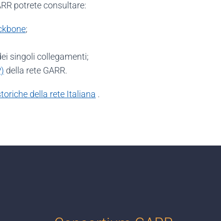
ARR potrete consultare:
ckbone
;
ei singoli collegamenti;
)
della rete GARR.
oriche della rete Italiana
.