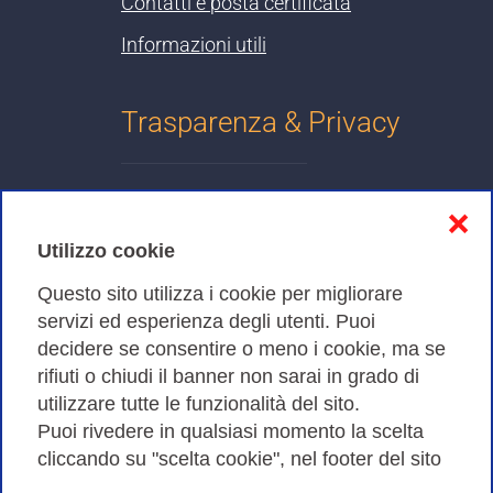
Contatti e posta certificata
Informazioni utili
Trasparenza & Privacy
Informativa sulla privacy
❌
Cookies Policy
Utilizzo cookie
Amministrazione trasparente
Questo sito utilizza i cookie per migliorare
servizi ed esperienza degli utenti. Puoi
Bandi di Gara
decidere se consentire o meno i cookie, ma se
rifiuti o chiudi il banner non sarai in grado di
utilizzare tutte le funzionalità del sito.
Puoi rivedere in qualsiasi momento la scelta
Consortium GARR - Via dei Tizii, 6 - 00185 Roma | Tel.
cliccando su "scelta cookie", nel footer del sito
0649622000 - Fax 0649622044