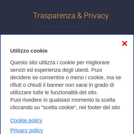
Trasparenza & Privacy
Informativa sulla privacy
❌
Cookies Policy
Utilizzo cookie
Amministrazione trasparente
Questo sito utilizza i cookie per migliorare
servizi ed esperienza degli utenti. Puoi
Bandi di Gara
decidere se consentire o meno i cookie, ma se
rifiuti o chiudi il banner non sarai in grado di
utilizzare tutte le funzionalità del sito.
Puoi rivedere in qualsiasi momento la scelta
Consortium GARR - Via dei Tizii, 6 - 00185 Roma | Tel.
cliccando su "scelta cookie", nel footer del sito
0649622000 - Fax 0649622044
| CF 97284570583 – PI 07577141000 | Codice
Cookie policy
Destinatario 7EU9KEU |
Privacy policy