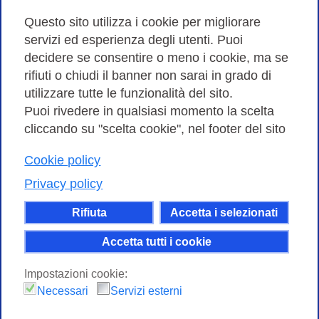
Amministrazione trasparente
Questo sito utilizza i cookie per migliorare
servizi ed esperienza degli utenti. Puoi
Bandi di Gara
decidere se consentire o meno i cookie, ma se
rifiuti o chiudi il banner non sarai in grado di
utilizzare tutte le funzionalità del sito.
Puoi rivedere in qualsiasi momento la scelta
Consortium GARR - Via dei Tizii, 6 - 00185 Roma | Tel.
cliccando su "scelta cookie", nel footer del sito
0649622000 - Fax 0649622044
| CF 97284570583 – PI 07577141000 | Codice
Cookie policy
Destinatario 7EU9KEU |
Privacy policy
Il contenuto di questo sito e' rilasciato, tranne dove
Rifiuta
Accetta i selezionati
altrimenti indicato, secondo i termini della licenza
Creative Commons
Accetta tutti i cookie
attribuzione - Non commerciale Condividi allo
Impostazioni cookie:
stesso modo 4.0 Internazionale.
Necessari
Servizi esterni