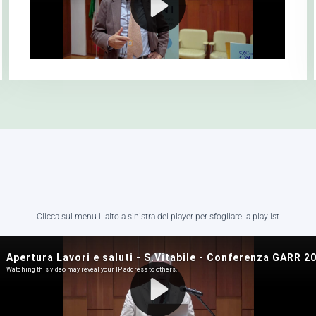
Clicca sul menu il alto a sinistra del player per sfogliare la playlist