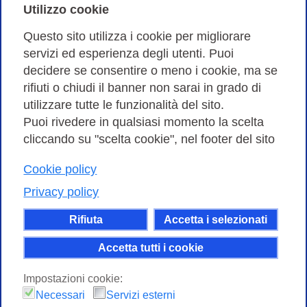
Cookies Policy
Utilizzo cookie
Amministrazione trasparente
Questo sito utilizza i cookie per migliorare
servizi ed esperienza degli utenti. Puoi
Bandi di Gara
decidere se consentire o meno i cookie, ma se
rifiuti o chiudi il banner non sarai in grado di
utilizzare tutte le funzionalità del sito.
Puoi rivedere in qualsiasi momento la scelta
Consortium GARR - Via dei Tizii, 6 - 00185 Roma | Tel.
cliccando su "scelta cookie", nel footer del sito
0649622000 - Fax 0649622044
| CF 97284570583 – PI 07577141000 | Codice
Cookie policy
Destinatario 7EU9KEU |
Privacy policy
Il contenuto di questo sito e' rilasciato, tranne dove
Rifiuta
Accetta i selezionati
altrimenti indicato, secondo i termini della licenza
Creative Commons
Accetta tutti i cookie
attribuzione - Non commerciale Condividi allo
Impostazioni cookie:
stesso modo 4.0 Internazionale.
Necessari
Servizi esterni