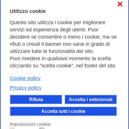
❌
Cookies Policy
Utilizzo cookie
Amministrazione trasparente
Questo sito utilizza i cookie per migliorare
servizi ed esperienza degli utenti. Puoi
Bandi di Gara
decidere se consentire o meno i cookie, ma se
rifiuti o chiudi il banner non sarai in grado di
utilizzare tutte le funzionalità del sito.
Puoi rivedere in qualsiasi momento la scelta
Consortium GARR - Via dei Tizii, 6 - 00185 Roma | Tel.
cliccando su "scelta cookie", nel footer del sito
0649622000 - Fax 0649622044
| CF 97284570583 – PI 07577141000 | Codice
Cookie policy
Destinatario 7EU9KEU |
Privacy policy
Il contenuto di questo sito e' rilasciato, tranne dove
Rifiuta
Accetta i selezionati
altrimenti indicato, secondo i termini della licenza
Creative Commons
Accetta tutti i cookie
attribuzione - Non commerciale Condividi allo
Impostazioni cookie:
stesso modo 4.0 Internazionale.