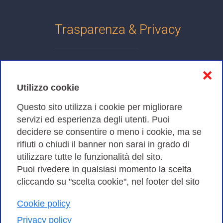
Trasparenza & Privacy
Informativa sulla privacy
❌
Cookies Policy
Utilizzo cookie
Amministrazione trasparente
Questo sito utilizza i cookie per migliorare
servizi ed esperienza degli utenti. Puoi
Bandi di Gara
decidere se consentire o meno i cookie, ma se
rifiuti o chiudi il banner non sarai in grado di
utilizzare tutte le funzionalità del sito.
Puoi rivedere in qualsiasi momento la scelta
Consortium GARR - Via dei Tizii, 6 - 00185 Roma | Tel.
cliccando su "scelta cookie", nel footer del sito
0649622000 - Fax 0649622044
| CF 97284570583 – PI 07577141000 | Codice
Cookie policy
Destinatario 7EU9KEU |
Privacy policy