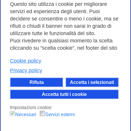
Amministrazione trasparente
Questo sito utilizza i cookie per migliorare
servizi ed esperienza degli utenti. Puoi
Bandi di Gara
decidere se consentire o meno i cookie, ma se
rifiuti o chiudi il banner non sarai in grado di
utilizzare tutte le funzionalità del sito.
Puoi rivedere in qualsiasi momento la scelta
Consortium GARR - Via dei Tizii, 6 - 00185 Roma | Tel.
cliccando su "scelta cookie", nel footer del sito
0649622000 - Fax 0649622044
| CF 97284570583 – PI 07577141000 | Codice
Cookie policy
Destinatario 7EU9KEU |
Privacy policy
Il contenuto di questo sito e' rilasciato, tranne dove
Rifiuta
Accetta i selezionati
altrimenti indicato, secondo i termini della licenza
Creative Commons
Accetta tutti i cookie
attribuzione - Non commerciale Condividi allo
Impostazioni cookie:
stesso modo 4.0 Internazionale.
Necessari
Servizi esterni